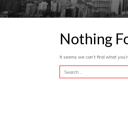
Nothing F
It seems we can’t find what you’r
Search
for: