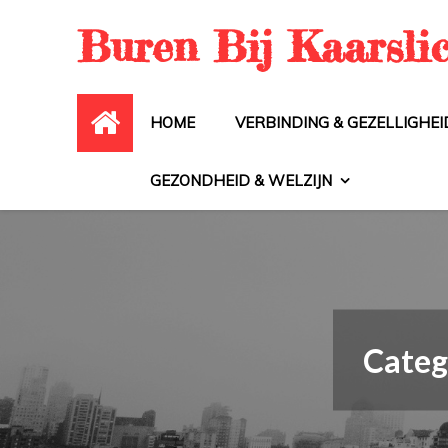
Skip
Buren Bij Kaarsli
to
content
HOME
VERBINDING & GEZELLIGHEI
GEZONDHEID & WELZIJN
Categ